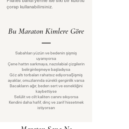
Pilates bandı yerine ise sıkı bir külotlu
çorap kullanabilirsiniz.
Bu Maraton Kimlere Göre
Sabahları yüzün ve bedenin şişmiş
uyanıyorsa
Çene hattın sarkmaya, nazolabial çizgilerin
belirginleşmeye başladıysa
Göz altı torbaları rahatsız ediyorsaŞişmiş
ayaklar, omuzlarında sürekli gerginlik varsa
Bacakların ağır, beden sert ve esnekliğini
kaybettiyse
Selülit ve cilt kaliten canını sıkıyorsa
Kendini daha hafif, dinç ve zarif hissetmek
istiyorsan