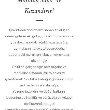
Maraton Sana Ne
Kazandırır?
Şişkinlikleri "indirmek": Sabahları oluşan
ödemi giderecek, gıdıyı, göz altı torbalarını ve
yüz dokularındaki ağırlığı azaltacağız.
Lenf akışını harekete geçireceğiz:
bedendeki, sıvı akışını tıkayan sıkışmaları
çözeceğiz.
Selülitle çalışacağız: sert fırçalar ve
morluklar olmadan, mikro dolaşımı
iyileştirerek "portakal kabuğu" görünümünün
asıl nedenini ele alacağız.
Yüzüne tazeliğini ve doğal hatlarını,
bedenine de hafifliği ve pürüzsüz bir yüzeyi
geri kazandıracağız.
Lenfatik drenaj ve estetik: Yüz ödeminden ve