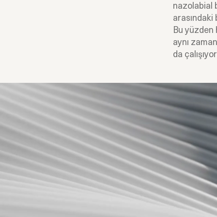
nazolabial 
arasındaki 
Bu yüzden 
aynı zamand
da çalışıyo