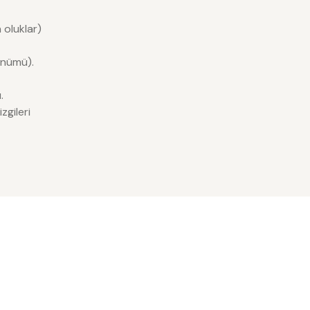
 oluklar)
ünümü).
.
zgileri