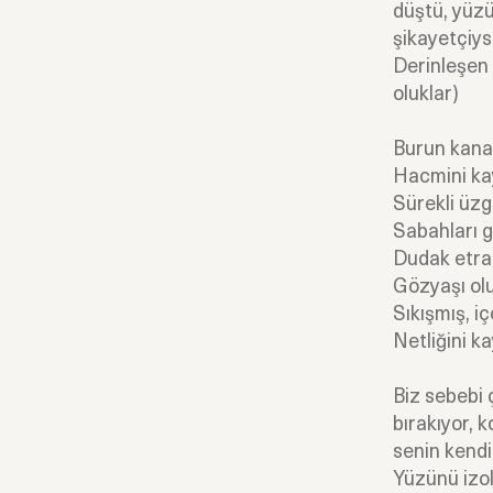
düştü, yüzü
şikayetçiys
Derinleşen 
oluklar)
Burun kanat
Hacmini ka
Sürekli üz
Sabahları g
Dudak etraf
Gözyaşı olu
Sıkışmış, i
Netliğini k
Biz sebebi 
bırakıyor, 
senin kend
Yüzünü izol