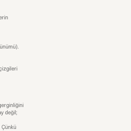
erin
rünümü).
izgileri
erginliğini
y değil;
z. Çünkü