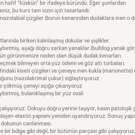
n hafif “küskün” bir ifadeye büründü. Eğer şunlardan
eniz, bu kurs tam sizin için tasarlandı:
nazolabial çizgiler (burun kenarından dudaklara inen o d
larında biriken kalınlaşmış dokular ve şişlikler.
ybetmiş, aşağı doğru sarkan yanaklar (bulldog yanak gö
gün görünmenize neden olan düşük dudak kenarları.
eçmek bilmeyen orta yüz ödemi ve göz altı torbaları.
ındaki kiseti çizgileri ve çeneye inen kukla (marionette) ç
ğunu (nazolakrimal çukur) sığlaştırıyoruz
çe çökmüş çeneyi açığa çıkarıyoruz
aybetmiş, bulanıklaşmış bir yüz ovali
çalışıyoruz. Dokuyu doğru yerine taşıyor, kasın patolojik g
kolajen-elastin yapısını yeniden uyandırıyoruz. Sonuç yapa
i dokunun canlanması.
e bir bölge gibi değil, bir bütünün parçası gibi çalışıyoru