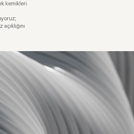
ek kemikleri
ıyoruz;
 açıklığını