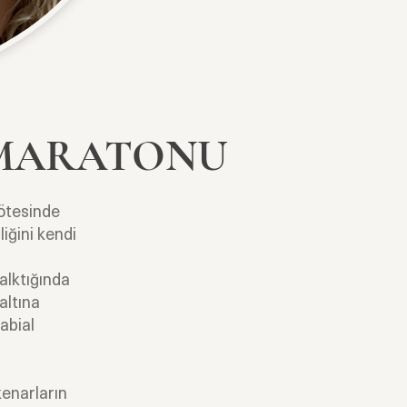
 MARATONU
 ötesinde
liğini kendi
alktığında
altına
abial
kenarların